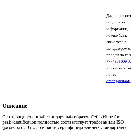
Для получения
подробной
информации,
пожалуйста,
свяжитесь с
менеджером о
продаж по тел
+7 (495) 669 3
или по электр
почте
order@deltaori
Описание
Сертифицированный стандартный образец Ceftazidime for
peak identification полностью соответствует требованиям ISO
(разделы с 30 по 35 в части сертифицированных стандартных