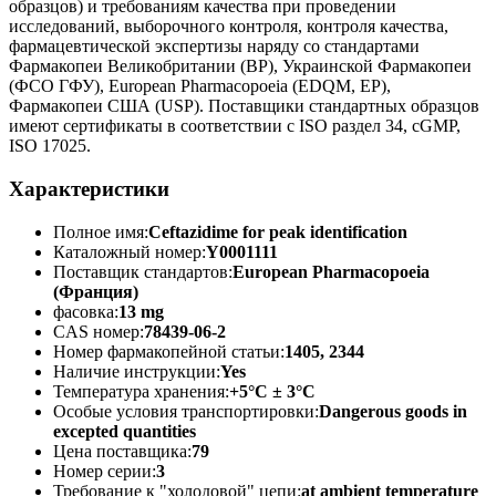
образцов) и требованиям качества при проведении
исследований, выборочного контроля, контроля качества,
фармацевтической экспертизы наряду со стандартами
Фармакопеи Великобритании (BP), Украинской Фармакопеи
(ФСО ГФУ), European Pharmacopoeia (EDQM, EP),
Фармакопеи США (USP). Поставщики стандартных образцов
имеют сертификаты в соответствии с ISO раздел 34, cGMP,
ISO 17025.
Характеристики
Полное имя:
Ceftazidime for peak identification
Каталожный номер:
Y0001111
Поставщик стандартов:
European Pharmacopoeia
(Франция)
фасовка:
13 mg
CAS номер:
78439-06-2
Номер фармакопейной статьи:
1405, 2344
Наличие инструкции:
Yes
Температура хранения:
+5°C ± 3°C
Особые условия транспортировки:
Dangerous goods in
excepted quantities
Цена поставщика:
79
Номер серии:
3
Требование к "холодовой" цепи:
at ambient temperature