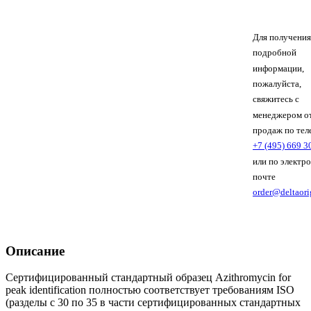
Для получения
подробной
информации,
пожалуйста,
свяжитесь с
менеджером о
продаж по тел
+7 (495) 669 3
или по электр
почте
order@deltaori
Описание
Сертифицированный стандартный образец Azithromycin for
peak identification полностью соответствует требованиям ISO
(разделы с 30 по 35 в части сертифицированных стандартных