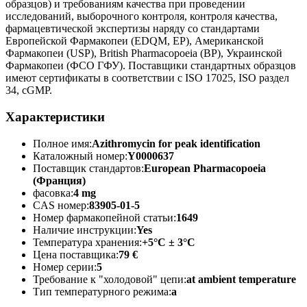
образцов) и требованиям качества при проведении
исследований, выборочного контроля, контроля качества,
фармацевтической экспертизы наряду со стандартами
Европейской Фармакопеи (EDQM, EP), Американской
Фармакопеи (USP), British Pharmacopoeia (BP), Украинской
Фармакопеи (ФСО ГФУ). Поставщики стандартных образцов
имеют сертификаты в соответствии с ISO 17025, ISO раздел
34, cGMP.
Характеристики
Полное имя:
Azithromycin for peak identification
Каталожный номер:
Y0000637
Поставщик стандартов:
European Pharmacopoeia
(Франция)
фасовка:
4 mg
CAS номер:
83905-01-5
Номер фармакопейной статьи:
1649
Наличие инструкции:
Yes
Температура хранения:
+5°C ± 3°C
Цена поставщика:
79 €
Номер серии:
5
Требование к "холодовой" цепи:
at ambient temperature
Тип температурного режима:
a