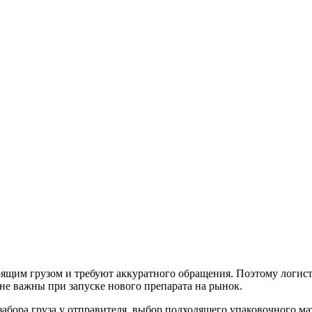
ящим грузом и требуют аккуратного обращения. Поэтому логист
не важны при запуске нового препарата на рынок.
абора груза у отправителя, выбор подходящего упаковочного ма