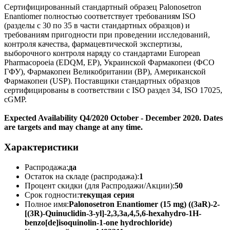
Сертифицированный стандартный образец Palonosetron
Enantiomer полностью соответствует требованиям ISO
(разделы с 30 по 35 в части стандартных образцов) и
требованиям пригодности при проведении исследований,
контроля качества, фармацевтической экспертизы,
выборочного контроля наряду со стандартами European
Pharmacopoeia (EDQM, EP), Украинской Фармакопеи (ФСО
ГФУ), Фармакопеи Великобритании (BP), Американской
Фармакопеи (USP). Поставщики стандартных образцов
сертифицированы в соответствии с ISO раздел 34, ISO 17025,
cGMP.
Expected Availability Q4/2020 October - December 2020. Dates
are targets and may change at any time.
Характеристики
Распродажа:
да
Остаток на складе (распродажа):
1
Процент скидки (для Распродажи/Акции):
50
Срок годности:
текущая серия
Полное имя:
Palonosetron Enantiomer (15 mg) ((3aR)-2-
[(3R)-Quinuclidin-3-yl]-2,3,3a,4,5,6-hexahydro-1H-
benzo[de]isoquinolin-1-one hydrochloride)