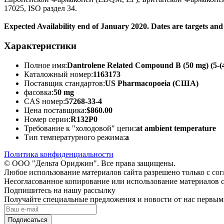
17025, ISO раздел 34.
Expected Availability end of January 2020. Dates are targets an
Характеристики
Полное имя:
Dantrolene Related Compound B (50 mg) (5-(4
Каталожный номер:
1163173
Поставщик стандартов:
US Pharmacopoeia (США)
фасовка:
50 mg
CAS номер:
57268-33-4
Цена поставщика:
$860.00
Номер серии:
R132P0
Требование к "холодовой" цепи:
at ambient temperature
Тип температурного режима:
a
Политика конфиденциальности
© ООО "Дельта Ориджин". Все права защищены.
Любое использование материалов сайта разрешено только с со
Несогласованное копирование или использование материалов с
Подпишитесь на нашу рассылку
Получайте специальные предложения и новости от нас первы
Подписаться