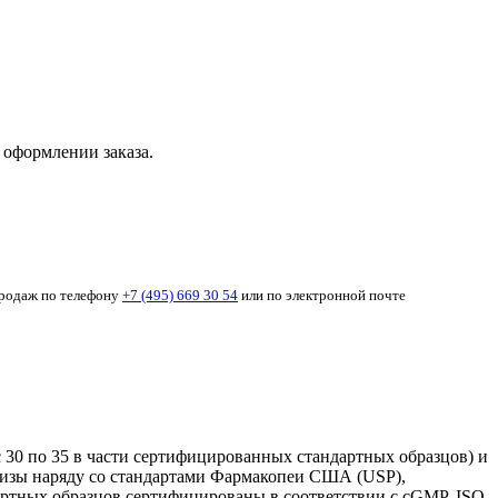
 оформлении заказа.
продаж по телефону
+7 (495) 669 30 54
или по электронной почте
 30 по 35 в части сертифицированных стандартных образцов) и
ртизы наряду со стандартами Фармакопеи США (USP),
тных образцов сертифицированы в соответствии с cGMP, ISO