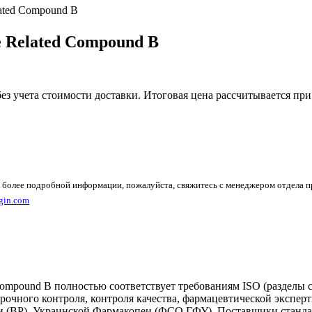
lated Compound B
e Related Compound B
без учета стоимости доставки. Итоговая цена рассчитывается при
 более подробной информации, пожалуйста, свяжитесь с менеджером отдела 
gin.com
ompound B полностью соответствует требованиям ISO (разделы с
рочного контроля, контроля качества, фармацевтической экспе
 (BP), Украинской Фармакопеи (ФСО ГФУ). Поставщики стандар