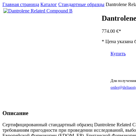
Главная страница
Каталог
Стандартные образцы
Dantrolene Re
Dantrolen
774.00 €
*
* Цена указана 
Купить
Для получения
order@deltaori
Описание
Сертифицированный стандартный образец Dantrolene Related C
требованиям пригодности при проведении исследований, выбо
Европейской Фармакопеи (EDQM, EP), Британской Фармакопеи