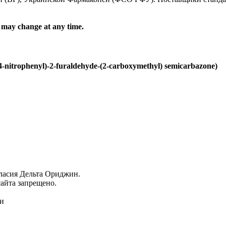
d may change at any time.
-nitrophenyl)-2-furaldehyde-(2-carboxymethyl) semicarbazone)
гласия Дельта Ориджин.
айта запрещено.
ми