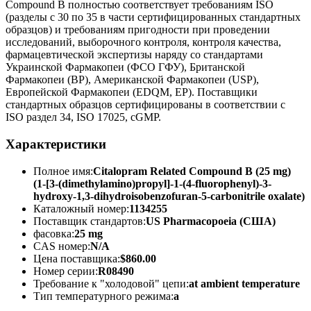
Compound B полностью соответствует требованиям ISO
(разделы с 30 по 35 в части сертифицированных стандартных
образцов) и требованиям пригодности при проведении
исследований, выборочного контроля, контроля качества,
фармацевтической экспертизы наряду со стандартами
Украинской Фармакопеи (ФСО ГФУ), Британской
Фармакопеи (BP), Американской Фармакопеи (USP),
Европейской Фармакопеи (EDQM, EP). Поставщики
стандартных образцов сертифицированы в соответствии с
ISO раздел 34, ISO 17025, cGMP.
Характеристики
Полное имя:
Citalopram Related Compound B (25 mg)
(1-[3-(dimethylamino)propyl]-1-(4-fluorophenyl)-3-
hydroxy-1,3-dihydroisobenzofuran-5-carbonitrile oxalate)
Каталожный номер:
1134255
Поставщик стандартов:
US Pharmacopoeia (США)
фасовка:
25 mg
CAS номер:
N/A
Цена поставщика:
$860.00
Номер серии:
R08490
Требование к "холодовой" цепи:
at ambient temperature
Тип температурного режима:
a