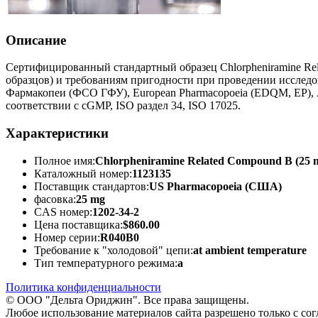
Описание
Сертифицированный стандартный образец Chlorpheniramine Rel
образцов) и требованиям пригодности при проведении исследо
Фармакопеи (ФСО ГФУ), European Pharmacopoeia (EDQM, EP),
соответствии с cGMP, ISO раздел 34, ISO 17025.
Характеристики
Полное имя:
Chlorpheniramine Related Compound B (25 mg
Каталожный номер:
1123135
Поставщик стандартов:
US Pharmacopoeia (США)
фасовка:
25 mg
CAS номер:
1202-34-2
Цена поставщика:
$860.00
Номер серии:
R040B0
Требование к "холодовой" цепи:
at ambient temperature
Тип температурного режима:
a
Политика конфиденциальности
© ООО "Дельта Ориджин". Все права защищены.
Любое использование материалов сайта разрешено только с со