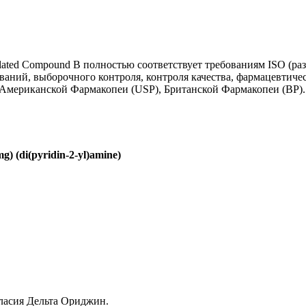
ated Compound B полностью соответствует требованиям ISO (ра
ваний, выборочного контроля, контроля качества, фармацевтиче
 Американской Фармакопеи (USP), Британской Фармакопеи (BP)
) (di(pyridin-2-yl)amine)
гласия Дельта Ориджин.