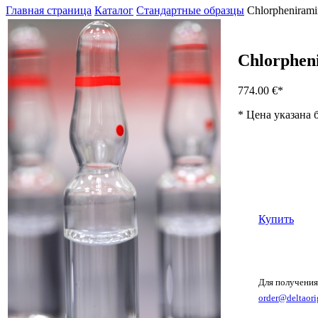
Главная страница
Каталог
Стандартные образцы
Chlorpheniram
Chlorphen
774.00 €
*
* Цена указана 
Купить
Для получения
order@deltaori