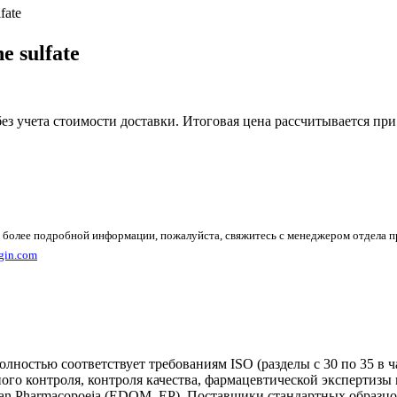
fate
e sulfate
без учета стоимости доставки. Итоговая цена рассчитывается при
 более подробной информации, пожалуйста, свяжитесь с менеджером отдела 
gin.com
олностью соответствует требованиям ISO (разделы с 30 по 35 в
ого контроля, контроля качества, фармацевтической экспертиз
n Pharmacopoeia (EDQM, EP). Поставщики стандартных образцов