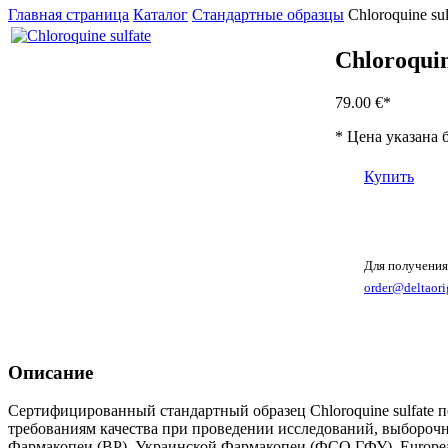
Главная страница
Каталог
Стандартные образцы
Chloroquine sul
Chloroquin
79.00 €
*
* Цена указана 
Купить
Для получения
order@deltaori
Описание
Сертифицированный стандартный образец Chloroquine sulfate п
требованиям качества при проведении исследований, выборочн
Фармакопеи (BP), Украинской Фармакопеи (ФСО ГФУ), Europea