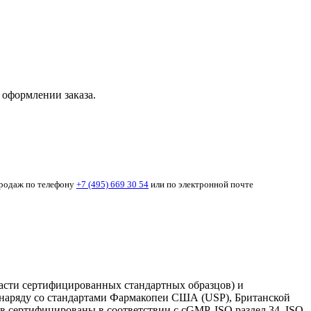
 оформлении заказа.
продаж по телефону
+7 (495) 669 30 54
или по электронной почте
 части сертифицированных стандартных образцов) и
ы наряду со стандартами Фармакопеи США (USP), Британской
 сертифицированы в соответствии с cGMP, ISO раздел 34, ISO