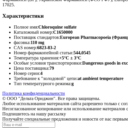
17025.
Характеристики
Полное имя:
Chloroquine sulfate
Каталожный номер:
C1650000
Поставщик стандартов:
European Pharmacopoeia (Франц
фасовка:
110 mg
CAS номер:
6823-83-2
Номер фармакопейной статьи:
544,0545
Температура хранения:
+5°C ± 3°C
Особые условия транспортировки:
Dangerous goods in exc
Цена поставщика:
79
Номер серии:
4
Требование к "холодовой" цепи:
at ambient temperature
Тип температурного режима:
g
Политика конфиденциальности
© ООО "Дельта Ориджин". Все права защищены.
Любое использование материалов сайта разрешено только с со
Несогласованное копирование или использование материалов с
Подпишитесь на нашу рассылку
Получайте специальные предложения и новости от нас первы