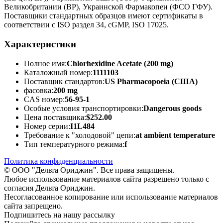
Великобритании (BP), Украинской Фармакопеи (ФСО ГФУ).
Поставщики стандартных образцов имеют сертификаты в
соответствии с ISO раздел 34, cGMP, ISO 17025.
Характеристики
Полное имя:
Chlorhexidine Acetate (200 mg)
Каталожный номер:
1111103
Поставщик стандартов:
US Pharmacopoeia (США)
фасовка:
200 mg
CAS номер:
56-95-1
Особые условия транспортировки:
Dangerous goods
Цена поставщика:
$252.00
Номер серии:
I1L484
Требование к "холодовой" цепи:
at ambient temperature
Тип температурного режима:
f
Политика конфиденциальности
© ООО "Дельта Ориджин". Все права защищены.
Любое использование материалов сайта разрешено только с
согласия Дельта Ориджин.
Несогласованное копирование или использование материалов
сайта запрещено.
Подпишитесь на нашу рассылку