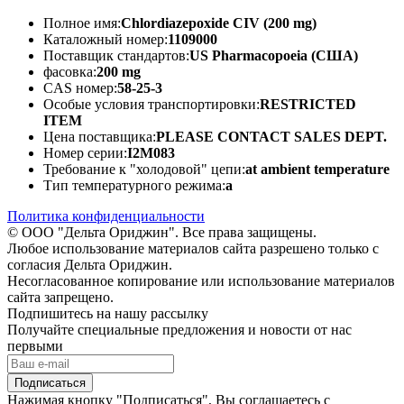
Полное имя:
Chlordiazepoxide CIV (200 mg)
Каталожный номер:
1109000
Поставщик стандартов:
US Pharmacopoeia (США)
фасовка:
200 mg
CAS номер:
58-25-3
Особые условия транспортировки:
RESTRICTED
ITEM
Цена поставщика:
PLEASE CONTACT SALES DEPT.
Номер серии:
I2M083
Требование к "холодовой" цепи:
at ambient temperature
Тип температурного режима:
a
Политика конфиденциальности
© ООО "Дельта Ориджин". Все права защищены.
Любое использование материалов сайта разрешено только с
согласия Дельта Ориджин.
Несогласованное копирование или использование материалов
сайта запрещено.
Подпишитесь на нашу рассылку
Получайте специальные предложения и новости от нас
первыми
Подписаться
Нажимая кнопку "Подписаться", Вы соглашаетесь с