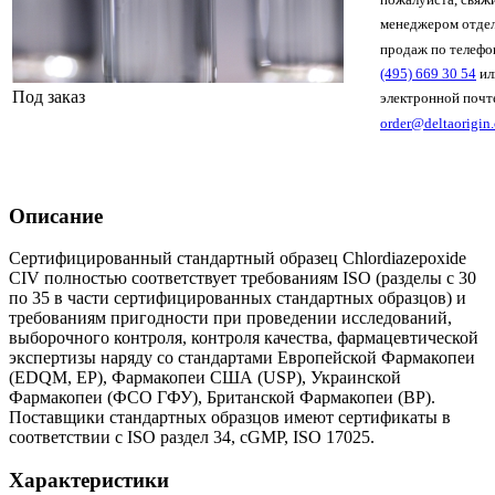
менеджером отде
продаж по телеф
(495) 669 30 54
ил
Под заказ
электронной почт
order@deltaorigin
Описание
Сертифицированный стандартный образец Chlordiazepoxide
CIV полностью соответствует требованиям ISO (разделы с 30
по 35 в части сертифицированных стандартных образцов) и
требованиям пригодности при проведении исследований,
выборочного контроля, контроля качества, фармацевтической
экспертизы наряду со стандартами Европейской Фармакопеи
(EDQM, EP), Фармакопеи США (USP), Украинской
Фармакопеи (ФСО ГФУ), Британской Фармакопеи (BP).
Поставщики стандартных образцов имеют сертификаты в
соответствии с ISO раздел 34, cGMP, ISO 17025.
Характеристики