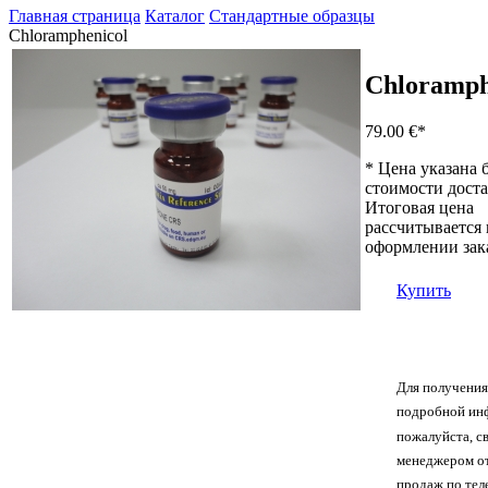
Главная страница
Каталог
Стандартные образцы
Chloramphenicol
Chloramph
79.00 €
*
* Цена указана б
стоимости доста
Итоговая цена
рассчитывается
оформлении зака
Купить
Для получения
подробной ин
пожалуйста, с
менеджером о
продаж по те