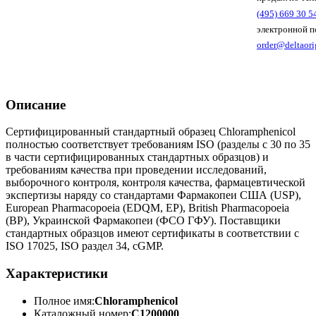
(495) 669 30 5
электронной п
order@deltaori
Описание
Сертифицированный стандартный образец Chloramphenicol
полностью соответствует требованиям ISO (разделы с 30 по 35
в части сертифицированных стандартных образцов) и
требованиям качества при проведении исследований,
выборочного контроля, контроля качества, фармацевтической
экспертизы наряду со стандартами Фармакопеи США (USP),
European Pharmacopoeia (EDQM, EP), British Pharmacopoeia
(BP), Украинской Фармакопеи (ФСО ГФУ). Поставщики
стандартных образцов имеют сертификаты в соответствии с
ISO 17025, ISO раздел 34, cGMP.
Характеристики
Полное имя:
Chloramphenicol
Каталожный номер:
C1200000