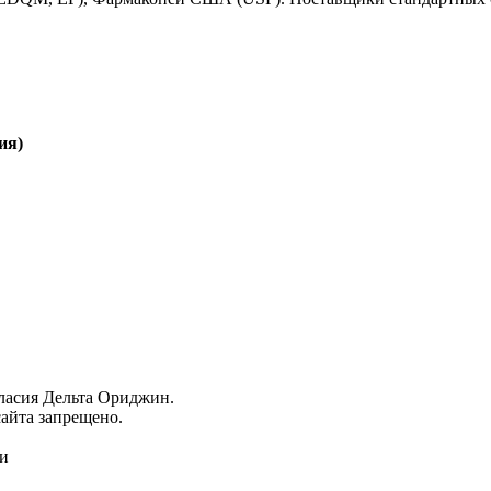
ия)
гласия Дельта Ориджин.
айта запрещено.
ми