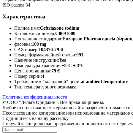
ISO раздел 34.
Характеристики
Полное имя:
Ceftriaxone sodium
Каталожный номер:
C0691000
Поставщик стандартов:
European Pharmacopoeia (Франц
фасовка:
100 mg
CAS номер:
104376-79-6
Номер фармакопейной статьи:
991
Наличие инструкции:
Yes
Температура хранения:
+5°C ± 3°C
Цена поставщика:
79 €
Номер серии:
4
Требование к "холодовой" цепи:
at ambient temperature
Тип температурного режима:
a
Политика конфиденциальности
© ООО "Дельта Ориджин". Все права защищены.
Любое использование материалов сайта разрешено только с со
Несогласованное копирование или использование материалов с
Подпишитесь на нашу рассылку
Получайте специальные предложения и новости от нас первы