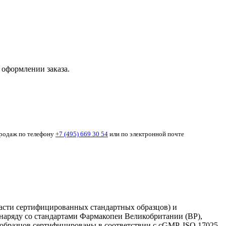
 оформлении заказа.
продаж по телефону
+7 (495) 669 30 54
или по электронной почте
 части сертифицированных стандартных образцов) и
 наряду со стандартами Фармакопеи Великобритании (BP),
бразцов сертифицированы в соответствии с cGMP, ISO 17025,