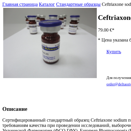
Главная страница
Каталог
Стандартные образцы
Ceftriaxone so
Ceftriaxon
79.00 €
*
* Цена указана 
Купить
Для получения
order@deltaori
Описание
Сертифицированный стандартный образец Ceftriaxone sodium п
требованиям качества при проведении исследований, выборочн
Украинской Фармакопеи (ФСО ГФУ), European Pharmacopoeia 