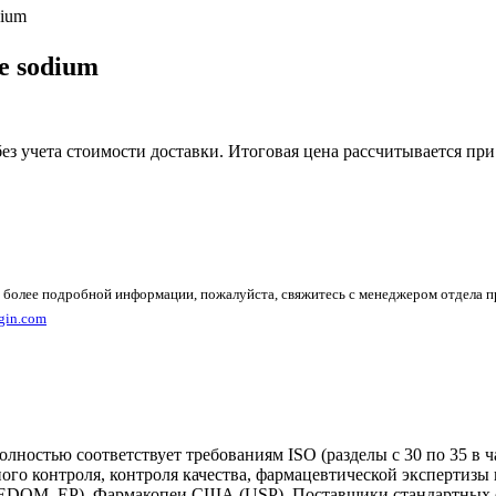
dium
e sodium
без учета стоимости доставки. Итоговая цена рассчитывается при
 более подробной информации, пожалуйста, свяжитесь с менеджером отдела 
gin.com
олностью соответствует требованиям ISO (разделы с 30 по 35 в
ого контроля, контроля качества, фармацевтической экспертизы
(EDQM, EP), Фармакопеи США (USP). Поставщики стандартных о