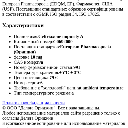
European Pharmacopoeia (EDQM, EP), Фармакопеи США
(USP). Поставщики стандартных образцов сертифицированы
в соответствии с cGMP, ISO раздел 34, ISO 17025.
Характеристики
Полное имя:
Ceftriaxone impurity A
Каталожный номер:
C0692000
Поставщик стандартов:
European Pharmacopoeia
(Франция)
фасовка:
10 mg
CAS номер:
n/a
Номер фармакопейной статьи:
991
Температура хранения:
+5°C ± 3°C
Цена поставщика:
79 €
Номер серии:
6
Требование к "холодовой" цепи:
at ambient temperature
Тип температурного режима:
a
Политика конфиденциальности
© ООО "Дельта Ориджин". Все права защищены.
Любое использование материалов сайта разрешено только с
согласия Дельта Ориджин.
Несогласованное копирование или использование материалов