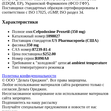
(EDQM, EP), Украинской Фармакопеи (ФСО ГФУ).
Поставщики стандартных образцов сертифицированы в
соответствии с ISO 17025, cGMP, ISO раздел 34.
Характеристики
Полное имя:
Cefpodoxime Proxetil (350 mg)
Каталожный номер:
1098027
Поставщик стандартов:
US Pharmacopoeia (США)
фасовка:
350 mg
CAS номер:
87239-81-4
Цена поставщика:
$252.00
Номер серии:
R090A0
Требование к "холодовой" цепи:
at ambient temperature
Тип температурного режима:
a
Политика конфиденциальности
© ООО "Дельта Ориджин". Все права защищены.
Любое использование материалов сайта разрешено только с
согласия Дельта Ориджин.
Несогласованное копирование или использование материалов
сайта запрещено.
Подпишитесь на нашу рассылку
Получайте специальные предложения и новости от нас