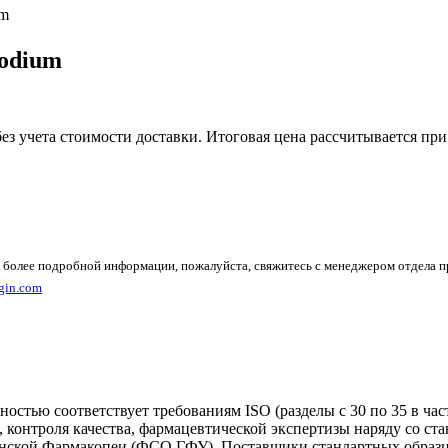
um
sodium
без учета стоимости доставки. Итоговая цена рассчитывается при
 более подробной информации, пожалуйста, свяжитесь с менеджером отдела 
gin.com
ностью соответствует требованиям ISO (разделы с 30 по 35 в ч
, контроля качества, фармацевтической экспертизы наряду со 
инской Фармакопеи (ФСО ГФУ). Поставщики стандартных образц