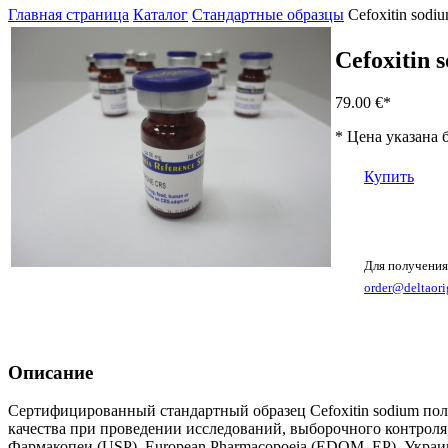
Главная страница
Каталог
Стандартные образцы
Cefoxitin sodi
Cefoxitin 
79.00 €
*
* Цена указана 
Купить
Для получения
order@deltaori
Описание
Сертифицированный стандартный образец Cefoxitin sodium пол
качества при проведении исследований, выборочного контроля
Фармакопеи (USP), European Pharmacopoeia (EDQM, EP), Укра