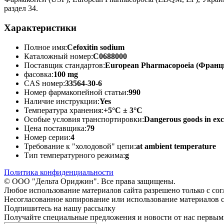
раздел 34.
Характеристики
Полное имя:
Cefoxitin sodium
Каталожный номер:
C0688000
Поставщик стандартов:
European Pharmacopoeia (Франц
фасовка:
100 mg
CAS номер:
33564-30-6
Номер фармакопейной статьи:
990
Наличие инструкции:
Yes
Температура хранения:
+5°C ± 3°C
Особые условия транспортировки:
Dangerous goods in exc
Цена поставщика:
79
Номер серии:
4
Требование к "холодовой" цепи:
at ambient temperature
Тип температурного режима:
g
Политика конфиденциальности
© ООО "Дельта Ориджин". Все права защищены.
Любое использование материалов сайта разрешено только с со
Несогласованное копирование или использование материалов с
Подпишитесь на нашу рассылку
Получайте специальные предложения и новости от нас первы