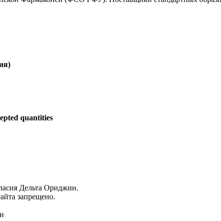
ия)
epted quantities
гласия Дельта Ориджин.
айта запрещено.
ми