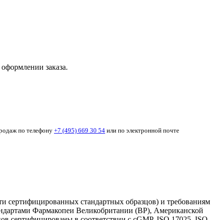
 оформлении заказа.
продаж по телефону
+7 (495) 669 30 54
или по электронной почте
асти сертифицированных стандартных образцов) и требованиям
стандартами Фармакопеи Великобритании (BP), Американской
ов сертифицированы в соответствии с cGMP, ISO 17025, ISO