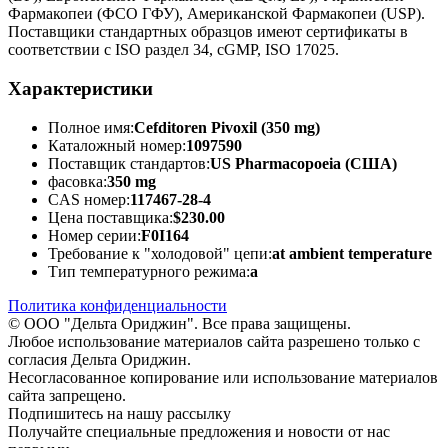
Фармакопеи (ФСО ГФУ), Американской Фармакопеи (USP).
Поставщики стандартных образцов имеют сертификаты в
соответствии с ISO раздел 34, cGMP, ISO 17025.
Характеристики
Полное имя:
Cefditoren Pivoxil (350 mg)
Каталожный номер:
1097590
Поставщик стандартов:
US Pharmacopoeia (США)
фасовка:
350 mg
CAS номер:
117467-28-4
Цена поставщика:
$230.00
Номер серии:
F0I164
Требование к "холодовой" цепи:
at ambient temperature
Тип температурного режима:
a
Политика конфиденциальности
© ООО "Дельта Ориджин". Все права защищены.
Любое использование материалов сайта разрешено только с
согласия Дельта Ориджин.
Несогласованное копирование или использование материалов
сайта запрещено.
Подпишитесь на нашу рассылку
Получайте специальные предложения и новости от нас