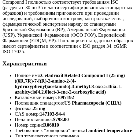
Compound I полностью соответствует требованиям ISO
(разделы с 30 по 35 в части сертифицированных стандартных
образцов) и требованиям пригодности при проведении
исследований, выборочного контроля, контроля качества,
фармацевтической экспертизы наряду со стандартами
Британской Фармакопеи (BP), Американской Фармакопеи
(USP), Украинской Фармакопеи (ФСО ГФУ), Европейской
Фармакопеи (EDQM, EP). Поставщики стандартных образцов
имеют сертификаты в соответствии с ISO раздел 34, cGMP,
ISO 17025.
Характеристики
Полное имя:
Cefadroxil Related Compound I (25 mg)
((6R,7R)-7-[(R)-2-amino-2-(4-
hydroxyphenyl)acetamido]-3-methyl-8-oxo-5-thia-1-
azabicyclo[4.2.0]oct-3-ene-2-carboxylic acid)
Каталожный номер:
1097192
Поставщик стандартов:
US Pharmacopoeia (США)
фасовка:
25 mg
CAS номер:
147103-94-4
Цена поставщика:
$798.00
Номер серии:
R06810
Требование к "холодовой" цепи:
at ambient temperature
Тип температурного режима:
a