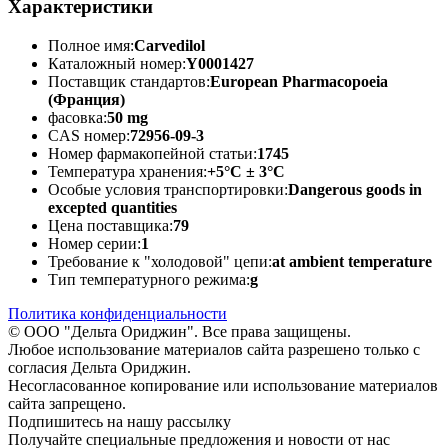
Характеристики
Полное имя:
Carvedilol
Каталожный номер:
Y0001427
Поставщик стандартов:
European Pharmacopoeia
(Франция)
фасовка:
50 mg
CAS номер:
72956-09-3
Номер фармакопейной статьи:
1745
Температура хранения:
+5°C ± 3°C
Особые условия транспортировки:
Dangerous goods in
excepted quantities
Цена поставщика:
79
Номер серии:
1
Требование к "холодовой" цепи:
at ambient temperature
Тип температурного режима:
g
Политика конфиденциальности
© ООО "Дельта Ориджин". Все права защищены.
Любое использование материалов сайта разрешено только с
согласия Дельта Ориджин.
Несогласованное копирование или использование материалов
сайта запрещено.
Подпишитесь на нашу рассылку
Получайте специальные предложения и новости от нас