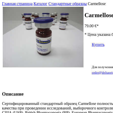
Главная страница
Каталог
Стандартные образцы
Carmellose
Carmellos
79.00 €
*
* Цена указана 
Купить
Для получения
order@deltaori
Описание
Сертифицированный стандартный образец Carmellose полностью
качества при проведении исследований, выборочного контроля
США (USP), British Pharmacopoeia (BP), European Pharmacopoe