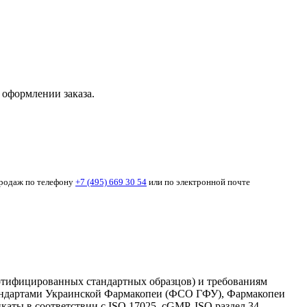
 оформлении заказа.
продаж по телефону
+7 (495) 669 30 54
или по электронной почте
ертифицированных стандартных образцов) и требованиям
стандартами Украинской Фармакопеи (ФСО ГФУ), Фармакопеи
аты в соответствии с ISO 17025, cGMP, ISO раздел 34.