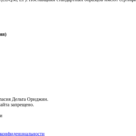
ия)
гласия Дельта Ориджин.
айта запрещено.
ми
 конфиденциальности