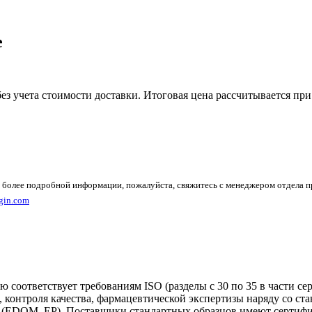
e
без учета стоимости доставки. Итоговая цена рассчитывается при
 более подробной информации, пожалуйста, свяжитесь с менеджером отдела 
gin.com
 соответствует требованиям ISO (разделы с 30 по 35 в части с
, контроля качества, фармацевтической экспертизы наряду со 
ia (EDQM, EP). Поставщики стандартных образцов имеют сертифик