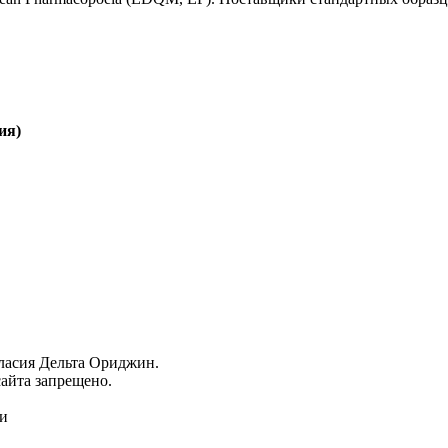
ия)
гласия Дельта Ориджин.
айта запрещено.
ми