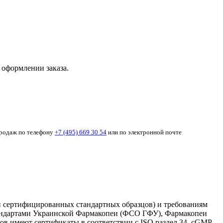
 оформлении заказа.
продаж по телефону
+7 (495) 669 30 54
или по электронной почте
ти сертифицированных стандартных образцов) и требованиям
стандартами Украинской Фармакопеи (ФСО ГФУ), Фармакопеи
в имеют сертификаты в соответствии с ISO раздел 34, cGMP,