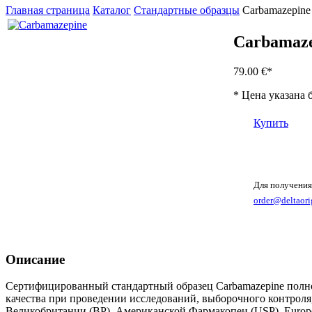
Главная страница
Каталог
Стандартные образцы
Carbamazepine
Carbamaze
79.00 €
*
* Цена указана 
Купить
Для получения
order@deltaori
Описание
Сертифицированный стандартный образец Carbamazepine полнос
качества при проведении исследований, выборочного контроля
Великобритании (BP), Американской Фармакопеи (USP), Europe