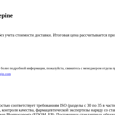
pine
без учета стоимости доставки. Итоговая цена рассчитывается при
 более подробной информации, пожалуйста, свяжитесь с менеджером отдела 
gin.com
тью соответствует требованиям ISO (разделы с 30 по 35 в час
, контроля качества, фармацевтической экспертизы наряду со 
an Pharmacopoeia (EDQM, EP). Поставщики стандартных образцо