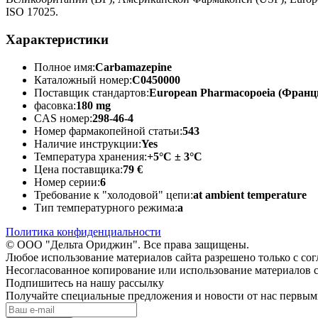
ISO 17025.
Характеристики
Полное имя:
Carbamazepine
Каталожный номер:
C0450000
Поставщик стандартов:
European Pharmacopoeia (Франц
фасовка:
180 mg
CAS номер:
298-46-4
Номер фармакопейной статьи:
543
Наличие инструкции:
Yes
Температура хранения:
+5°C ± 3°C
Цена поставщика:
79 €
Номер серии:
6
Требование к "холодовой" цепи:
at ambient temperature
Тип температурного режима:
a
Политика конфиденциальности
© ООО "Дельта Ориджин". Все права защищены.
Любое использование материалов сайта разрешено только с со
Несогласованное копирование или использование материалов с
Подпишитесь на нашу рассылку
Получайте специальные предложения и новости от нас первы