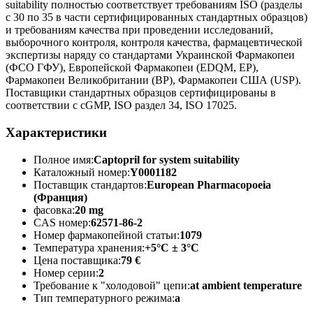
suitability полностью соответствует требованиям ISO (разделы
с 30 по 35 в части сертифицированных стандартных образцов)
и требованиям качества при проведении исследований,
выборочного контроля, контроля качества, фармацевтической
экспертизы наряду со стандартами Украинской Фармакопеи
(ФСО ГФУ), Европейской Фармакопеи (EDQM, EP),
Фармакопеи Великобритании (BP), Фармакопеи США (USP).
Поставщики стандартных образцов сертифицированы в
соответствии с cGMP, ISO раздел 34, ISO 17025.
Характеристики
Полное имя:
Captopril for system suitability
Каталожный номер:
Y0001182
Поставщик стандартов:
European Pharmacopoeia
(Франция)
фасовка:
20 mg
CAS номер:
62571-86-2
Номер фармакопейной статьи:
1079
Температура хранения:
+5°C ± 3°C
Цена поставщика:
79 €
Номер серии:
2
Требование к "холодовой" цепи:
at ambient temperature
Тип температурного режима:
a