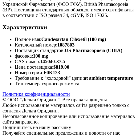
Украинской Фармакопеи (ФСО ГФУ), British Pharmacopoeia
(BP). Поставщики стандартных образцов имеют сертификаты
в соответствии с ISO раздел 34, cGMP, ISO 17025.
Характеристики
Полное имя:
Candesartan Cilexetil (100 mg)
Каталожный номер:
1087803
Поставщик стандартов:
US Pharmacopoeia (США)
фасовка:
100 mg
CAS номер:
145040-37-5
Цена поставщика:
$819.00
Номер серии:
F0K123
Требование к "холодовой" цепи:
at ambient temperature
Тип температурного режима:
a
Политика конфиденциальности
© ООО "Дельта Ориджин". Все права защищены.
Любое использование материалов сайта разрешено только с
согласия Дельта Ориджин.
Несогласованное копирование или использование материалов
сайта запрещено.
Подпишитесь на нашу рассылку
Получайте специальные предложения и новости от нас