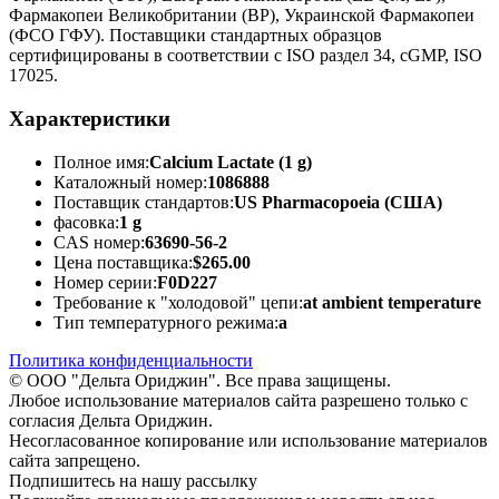
Фармакопеи Великобритании (BP), Украинской Фармакопеи
(ФСО ГФУ). Поставщики стандартных образцов
сертифицированы в соответствии с ISO раздел 34, cGMP, ISO
17025.
Характеристики
Полное имя:
Calcium Lactate (1 g)
Каталожный номер:
1086888
Поставщик стандартов:
US Pharmacopoeia (США)
фасовка:
1 g
CAS номер:
63690-56-2
Цена поставщика:
$265.00
Номер серии:
F0D227
Требование к "холодовой" цепи:
at ambient temperature
Тип температурного режима:
a
Политика конфиденциальности
© ООО "Дельта Ориджин". Все права защищены.
Любое использование материалов сайта разрешено только с
согласия Дельта Ориджин.
Несогласованное копирование или использование материалов
сайта запрещено.
Подпишитесь на нашу рассылку