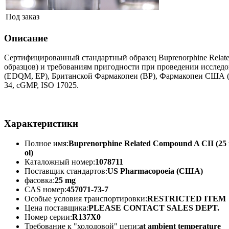
Под заказ
Описание
Сертифицированный стандартный образец Buprenorphine Relate
образцов) и требованиям пригодности при проведении исследов
(EDQM, EP), Британской Фармакопеи (BP), Фармакопеи США (
34, cGMP, ISO 17025.
Характеристики
Полное имя:
Buprenorphine Related Compound A CII (25 mg
ol)
Каталожный номер:
1078711
Поставщик стандартов:
US Pharmacopoeia (США)
фасовка:
25 mg
CAS номер:
457071-73-7
Особые условия транспортировки:
RESTRICTED ITEM
Цена поставщика:
PLEASE CONTACT SALES DEPT.
Номер серии:
R137X0
Требование к "холодовой" цепи:
at ambient temperature