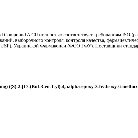
d Compound A CII полностью соответствует требованиям ISO (ра
аний, выборочного контроля, контроля качества, фармацевтичес
USP), Украинской Фармакопеи (ФСО ГФУ). Поставщики стандарт
) ((S)-2-[17-(But-3-en-1-yl)-4,5alpha-epoxy-3-hydroxy-6-methox