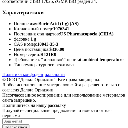
соответствии с ISO 17025, cGMP, ISO раздел 34.
Характеристики
Полное имя:
Boric Acid (1 g) (AS)
Каталожный номер:
1076341
Поставщик стандартов:
US Pharmacopoeia (США)
фасовка:
1 g
CAS номер:
10043-35-3
Цена поставщика:
$330.00
Номер серии:
R121R0
Требование к "холодовой" цепи:
at ambient temperature
Тип температурного режима:
a
Политика конфиденциальности
© ООО "Дельта Ориджин". Все права защищены.
Любое использование материалов сайта разрешено только с
согласия Дельта Ориджин.
Несогласованное копирование или использование материалов
сайта запрещено.
Подпишитесь на нашу рассылку
Получайте специальные предложения и новости от нас
первыми
Подписаться