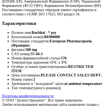
(EDQM, EP), Американской Фармакопеи (USP), Украинской
Фармакопеи (ФСО ГФУ), Фармакопеи Великобритании (BP).
Поставщики стандартных образцов имеют сертификаты в
соответствии с cGMP, ISO 17025, ISO раздел 34.
Характеристики
Полное имя:
Barbital - * psy
Каталожный номер:
B0300000
Поставщик стандартов:
European Pharmacopoeia
(Франция)
фасовка:
500 mg
CAS номер:
57-44-3
Номер фармакопейной статьи:
170
Температура хранения:
+5°C ± 3°C
Особые условия транспортировки:
RESTRICTED
ITEM
Цена поставщика:
PLEASE CONTACT SALES DEPT.
Номер серии:
1
Требование к "холодовой" цепи:
at ambient temperature
Тип температурного режима:
j
Политика конфиденциальности
© ООО "Дельта Ориджин". Все права защищены.
Любое использование материалов сайта разрешено только с