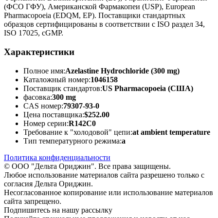
(ФСО ГФУ), Американской Фармакопеи (USP), European
Pharmacopoeia (EDQM, EP). Поставщики стандартных
образцов сертифицированы в соответствии с ISO раздел 34,
ISO 17025, cGMP.
Характеристики
Полное имя:
Azelastine Hydrochloride (300 mg)
Каталожный номер:
1046158
Поставщик стандартов:
US Pharmacopoeia (США)
фасовка:
300 mg
CAS номер:
79307-93-0
Цена поставщика:
$252.00
Номер серии:
R142C0
Требование к "холодовой" цепи:
at ambient temperature
Тип температурного режима:
a
Политика конфиденциальности
© ООО "Дельта Ориджин". Все права защищены.
Любое использование материалов сайта разрешено только с
согласия Дельта Ориджин.
Несогласованное копирование или использование материалов
сайта запрещено.
Подпишитесь на нашу рассылку