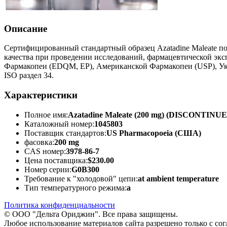
Описание
Сертифицированный стандартный образец Azatadine Maleate по
качества при проведении исследований, фармацевтической экс
Фармакопеи (EDQM, EP), Американской Фармакопеи (USP), Ук
ISO раздел 34.
Характеристики
Полное имя:
Azatadine Maleate (200 mg) (DISCONTINU
Каталожный номер:
1045803
Поставщик стандартов:
US Pharmacopoeia (США)
фасовка:
200 mg
CAS номер:
3978-86-7
Цена поставщика:
$230.00
Номер серии:
G0B300
Требование к "холодовой" цепи:
at ambient temperature
Тип температурного режима:
a
Политика конфиденциальности
© ООО "Дельта Ориджин". Все права защищены.
Любое использование материалов сайта разрешено только с со