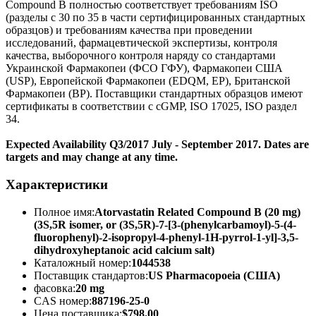
Compound B полностью соответствует требованиям ISO
(разделы с 30 по 35 в части сертифицированных стандартных
образцов) и требованиям качества при проведении
исследований, фармацевтической экспертизы, контроля
качества, выборочного контроля наряду со стандартами
Украинской Фармакопеи (ФСО ГФУ), Фармакопеи США
(USP), Европейской Фармакопеи (EDQM, EP), Британской
Фармакопеи (BP). Поставщики стандартных образцов имеют
сертификаты в соответствии с cGMP, ISO 17025, ISO раздел
34.
Expected Availability Q3/2017 July - September 2017. Dates are
targets and may change at any time.
Характеристики
Полное имя:
Atorvastatin Related Compound B (20 mg)
(3S,5R isomer, or (3S,5R)-7-[3-(phenylcarbamoyl)-5-(4-
fluorophenyl)-2-isopropyl-4-phenyl-1H-pyrrol-1-yl]-3,5-
dihydroxyheptanoic acid calcium salt)
Каталожный номер:
1044538
Поставщик стандартов:
US Pharmacopoeia (США)
фасовка:
20 mg
CAS номер:
887196-25-0
Цена поставщика:
$798.00