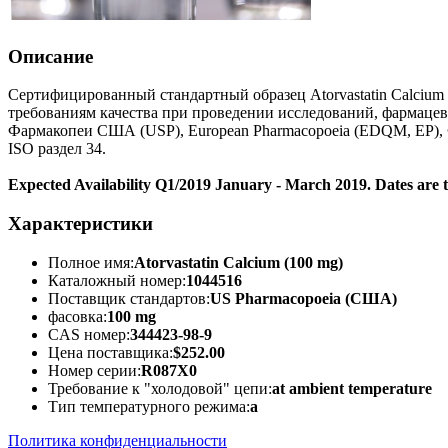
Описание
Сертифицированный стандартный образец Atorvastatin Calcium 
требованиям качества при проведении исследований, фармацев
Фармакопеи США (USP), European Pharmacopoeia (EDQM, EP), 
ISO раздел 34.
Expected Availability Q1/2019 January - March 2019. Dates are 
Характеристики
Полное имя:
Atorvastatin Calcium (100 mg)
Каталожный номер:
1044516
Поставщик стандартов:
US Pharmacopoeia (США)
фасовка:
100 mg
CAS номер:
344423-98-9
Цена поставщика:
$252.00
Номер серии:
R087X0
Требование к "холодовой" цепи:
at ambient temperature
Тип температурного режима:
a
Политика конфиденциальности