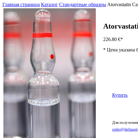
Главная страница
Каталог
Стандартные образцы
Atorvastatin C
Atorvastat
226.80 €
*
* Цена указана 
Купить
Для получения
order@deltaori