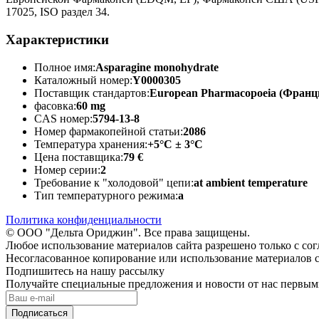
17025, ISO раздел 34.
Характеристики
Полное имя:
Asparagine monohydrate
Каталожный номер:
Y0000305
Поставщик стандартов:
European Pharmacopoeia (Франц
фасовка:
60 mg
CAS номер:
5794-13-8
Номер фармакопейной статьи:
2086
Температура хранения:
+5°C ± 3°C
Цена поставщика:
79 €
Номер серии:
2
Требование к "холодовой" цепи:
at ambient temperature
Тип температурного режима:
a
Политика конфиденциальности
© ООО "Дельта Ориджин". Все права защищены.
Любое использование материалов сайта разрешено только с со
Несогласованное копирование или использование материалов с
Подпишитесь на нашу рассылку
Получайте специальные предложения и новости от нас первы
Подписаться