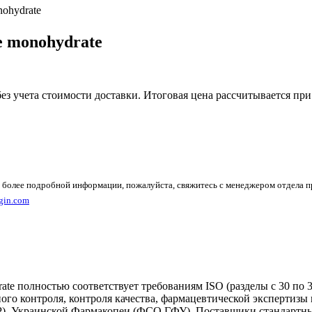
nohydrate
e monohydrate
без учета стоимости доставки. Итоговая цена рассчитывается при
 более подробной информации, пожалуйста, свяжитесь с менеджером отдела 
gin.com
te полностью соответствует требованиям ISO (разделы с 30 по 
ого контроля, контроля качества, фармацевтической экспертизы 
, Украинской Фармакопеи (ФСО ГФУ). Поставщики стандартных