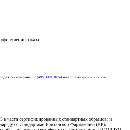
 оформлении заказа.
продаж по телефону
+7 (495) 669 30 54
или по электронной почте
35 в части сертифицированных стандартных образцов) и
наряду со стандартами Британской Фармакопеи (BP),
 образцов имеют сертификаты в соответствии с cGMP, ISO