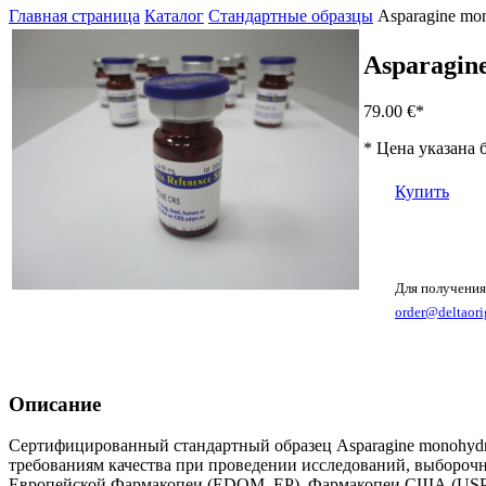
Главная страница
Каталог
Стандартные образцы
Asparagine mo
Asparagin
79.00 €
*
* Цена указана 
Купить
Для получения
order@deltaori
Описание
Сертифицированный стандартный образец Asparagine monohydra
требованиям качества при проведении исследований, выборочн
Европейской Фармакопеи (EDQM, EP), Фармакопеи США (USP)