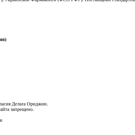
ия)
гласия Дельта Ориджин.
айта запрещено.
ми