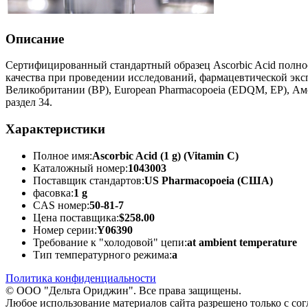
Описание
Сертифицированный стандартный образец Ascorbic Acid полнос
качества при проведении исследований, фармацевтической экс
Великобритании (BP), European Pharmacopoeia (EDQM, EP), А
раздел 34.
Характеристики
Полное имя:
Ascorbic Acid (1 g) (Vitamin C)
Каталожный номер:
1043003
Поставщик стандартов:
US Pharmacopoeia (США)
фасовка:
1 g
CAS номер:
50-81-7
Цена поставщика:
$258.00
Номер серии:
Y06390
Требование к "холодовой" цепи:
at ambient temperature
Тип температурного режима:
a
Политика конфиденциальности
© ООО "Дельта Ориджин". Все права защищены.
Любое использование материалов сайта разрешено только с со