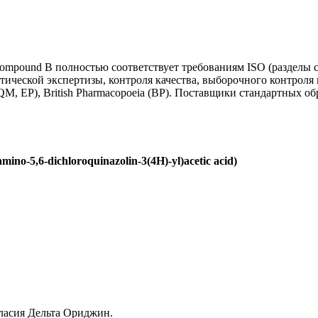
ompound B полностью соответствует требованиям ISO (разделы с
тической экспертизы, контроля качества, выборочного контрол
, EP), British Pharmacopoeia (BP). Поставщики стандартных об
ino-5,6-dichloroquinazolin-3(4H)-yl)acetic acid)
гласия Дельта Ориджин.