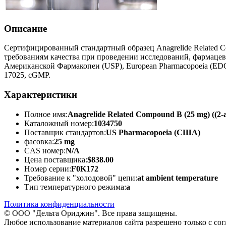
Описание
Сертифицированный стандартный образец Anagrelide Related C
требованиям качества при проведении исследований, фармацев
Американской Фармакопеи (USP), European Pharmacopoeia (EDQM
17025, cGMP.
Характеристики
Полное имя:
Anagrelide Related Compound B (25 mg) ((2-am
Каталожный номер:
1034750
Поставщик стандартов:
US Pharmacopoeia (США)
фасовка:
25 mg
CAS номер:
N/A
Цена поставщика:
$838.00
Номер серии:
F0K172
Требование к "холодовой" цепи:
at ambient temperature
Тип температурного режима:
a
Политика конфиденциальности
© ООО "Дельта Ориджин". Все права защищены.
Любое использование материалов сайта разрешено только с со