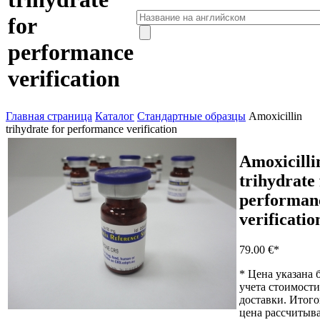
for
performance
verification
Главная страница
Каталог
Стандартные образцы
Amoxicillin
trihydrate for performance verification
Amoxicilli
trihydrate 
performan
verificatio
79.00 €
*
* Цена указана 
учета стоимости
доставки. Итого
цена рассчитыва