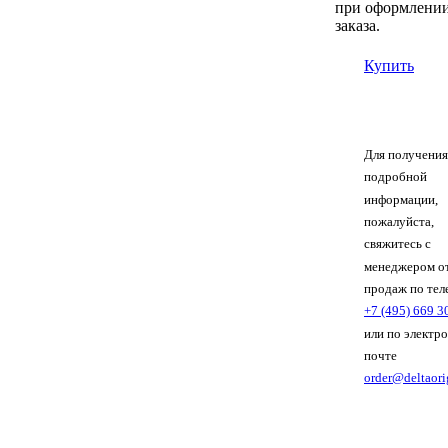
при оформлени
заказа.
Купить
Для получения
подробной
информации,
пожалуйста,
свяжитесь с
менеджером о
продаж по тел
+7 (495) 669 3
или по электр
почте
order@deltaori