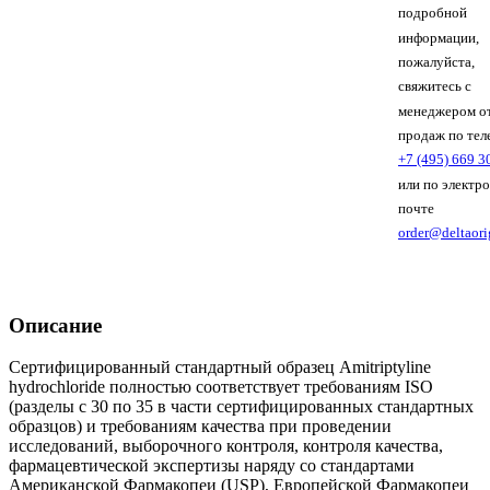
подробной
информации,
пожалуйста,
свяжитесь с
менеджером о
продаж по тел
+7 (495) 669 3
или по электр
почте
order@deltaori
Описание
Сертифицированный стандартный образец Amitriptyline
hydrochloride полностью соответствует требованиям ISO
(разделы с 30 по 35 в части сертифицированных стандартных
образцов) и требованиям качества при проведении
исследований, выборочного контроля, контроля качества,
фармацевтической экспертизы наряду со стандартами
Американской Фармакопеи (USP), Европейской Фармакопеи