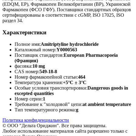
(EDQM, EP), Фармакопеи Великобритании (BP), Украинской
Фармакопеи (ФСО ГФУ). Поставщики стандартных образцов
сертифицированы в соответствии с cGMP, ISO 17025, ISO
раздел 34.
Характеристики
Полное имя:
Amitriptyline hydrochloride
Каталожный номер:
Y0000563
Поставщик стандартов:
European Pharmacopoeia
(Франция)
фасовка:
10 mg
CAS номер:
549-18-8
Номер фармакопейной статьи:
464
Температура хранения:
+5°C ± 3°C
Особые условия транспортировки:
Dangerous goods in
excepted quantities
Номер серии:
1
Требование к "холодовой" цепи:
at ambient temperature
Тип температурного режима:
g
Политика конфиденциальности
© ООО "Дельта Ориджин". Все права защищены.
Любое использование материалов сайта разрешено только с