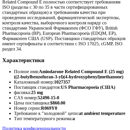
Related Compound E полностью соответствует требованиям
ISO (разделы с 30 по 35 в части сертифицированных
стандартных образцов) и требованиям качества при
проведении исследований, фармацевтической экспертизы,
контроля качества, выборочного контроля наряду со
стандартами Украинской Фармакопеи (ФСО ГФУ), British
Pharmacopoeia (BP), European Pharmacopoeia (EDQM, EP),
Фармакопеи США (USP). Поставщики стандартных образцов
имеют сертификаты в соответствии с ISO 17025, cGMP, ISO
раздел 34.
Характеристики
Полное имя:
Amiodarone Related Compound E (25 mg)
((2-butylbenzofuran-3-yl)(4-hydroxyphenyl)methanone)
Каталожный номер:
1027357
Поставщик стандартов:
US Pharmacopoeia (США)
фасовка:
25 mg
CAS номер:
52490-15-0
Цена поставщика:
$860.00
Номер серии:
R069Y0
Требование к "холодовой" цепи:
at ambient temperature
Тип температурного режима:
a
Политика конфиденциальности