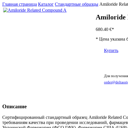
Главная страница
Каталог
Стандартные образцы
Amiloride Rel
Amiloride
680.40 €
*
* Цена указана 
Купить
Для получения
order@deltaori
Описание
Сертифицированный стандартный образец Amiloride Related Co
требованиям качества при проведении исследований, фармацев
Украинской Фармакопеи (ФСО ГФУ), Фармакопеи США (USP), Б