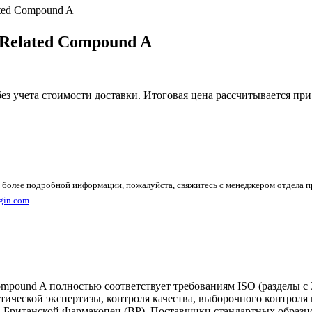
ated Compound A
 Related Compound A
без учета стоимости доставки. Итоговая цена рассчитывается при
 более подробной информации, пожалуйста, свяжитесь с менеджером отдела 
gin.com
mpound A полностью соответствует требованиям ISO (разделы с 
тической экспертизы, контроля качества, выборочного контрол
ританской Фармакопеи (BP). Поставщики стандартных образцов