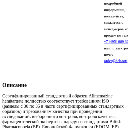
подробной
информации,
пожалуйста,
свяжитесь с
менеджером о
продаж по тел
+7 (495) 669 3
или по электр
почте
order@deltaori
Описание
Сертифицированный стандартный образец Alimemazine
hemitartrate полностью соответствует требованиям ISO
(разделы с 30 по 35 в части сертифицированных стандартных
образцов) и требованиям качества при проведении
исследований, выборочного контроля, контроля качества,
фармацевтической экспертизы наряду со стандартами British
Pharmacopoeia (BP), Европейской Фармакопеи (EDQM, EP),