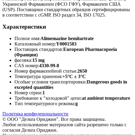
Украинской Фармакопеи (ФСО ГФУ), Фармакопеи США
(USP). Поставщики стандартных образцов сертифицированы
в соответствии с cGMP, ISO раздел 34, ISO 17025.
Характеристики
Полное имя:
Alimemazine hemitartrate
Каталожный номер:
Y0001583
Поставщик стандартов:
European Pharmacopoeia
(Франция)
фасовка:
15 mg
CAS номер:
4330-99-8
Номер фармакопейной статьи:
2650
Температура хранения:
+5°C ± 3°C
Особые условия транспортировки:
Dangerous goods in
excepted quantities
Номер серии:
1
Требование к "холодовой" цепи:
at ambient temperature
Тип температурного режима:
g
Политика конфиденциальности
© ООО "Дельта Ориджин". Все права защищены.
Любое использование материалов сайта разрешено только с
согласия Дельта Ориджин.