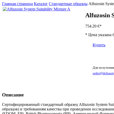
Главная страница
Каталог
Стандартные образцы
Alfuzosin Syste
Alfuzosin 
754.20 €
*
* Цена указана 
Купить
Для получения
order@deltaori
Описание
Сертифицированный стандартный образец Alfuzosin System Suit
образцов) и требованиям качества при проведении исследован
(EDQM, EP), British Pharmacopoeia (BP), Американской Фарм