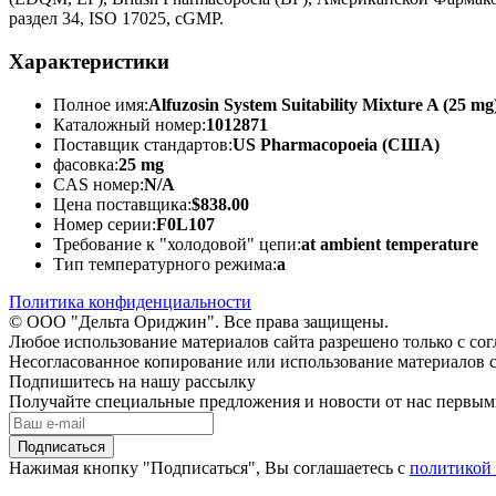
раздел 34, ISO 17025, cGMP.
Характеристики
Полное имя:
Alfuzosin System Suitability Mixture A (25 m
Каталожный номер:
1012871
Поставщик стандартов:
US Pharmacopoeia (США)
фасовка:
25 mg
CAS номер:
N/A
Цена поставщика:
$838.00
Номер серии:
F0L107
Требование к "холодовой" цепи:
at ambient temperature
Тип температурного режима:
a
Политика конфиденциальности
© ООО "Дельта Ориджин". Все права защищены.
Любое использование материалов сайта разрешено только с со
Несогласованное копирование или использование материалов с
Подпишитесь на нашу рассылку
Получайте специальные предложения и новости от нас первы
Подписаться
Нажимая кнопку "Подписаться", Вы соглашаетесь с
политикой