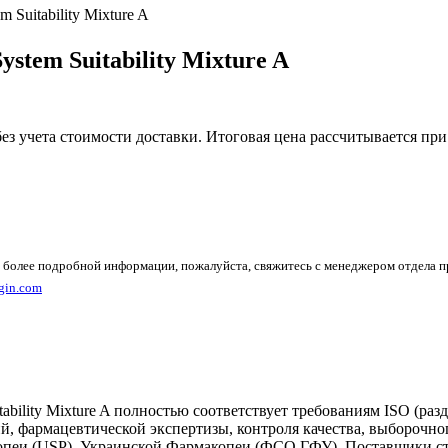
m Suitability Mixture A
System Suitability Mixture A
без учета стоимости доставки. Итоговая цена рассчитывается при
 более подробной информации, пожалуйста, свяжитесь с менеджером отдела 
gin.com
ability Mixture A полностью соответствует требованиям ISO (ра
ий, фармацевтической экспертизы, контроля качества, выборочн
акопеи (USP), Украинской Фармакопеи (ФСО ГФУ). Поставщики с