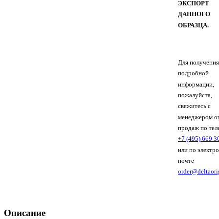
ЭКСПОРТ
ДАННОГО
ОБРАЗЦА.
Для получения
подробной
информации,
пожалуйста,
свяжитесь с
менеджером о
продаж по тел
+7 (495) 669 3
или по электр
почте
order@deltaori
Описание