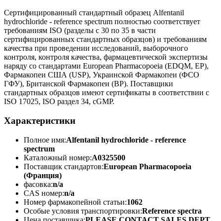
Сертифицированный стандартный образец Alfentanil
hydrochloride - reference spectrum полностью соответствует
требованиям ISO (разделы с 30 по 35 в части
сертифицированных стандартных образцов) и требованиям
качества при проведении исследований, выборочного
контроля, контроля качества, фармацевтической экспертизы
наряду со стандартами European Pharmacopoeia (EDQM, EP),
Фармакопеи США (USP), Украинской Фармакопеи (ФСО
ГФУ), Британской Фармакопеи (BP). Поставщики
стандартных образцов имеют сертификаты в соответствии с
ISO 17025, ISO раздел 34, cGMP.
Характеристики
Полное имя:
Alfentanil hydrochloride - reference
spectrum
Каталожный номер:
A0325500
Поставщик стандартов:
European Pharmacopoeia
(Франция)
фасовка:
n/a
CAS номер:
n/a
Номер фармакопейной статьи:
1062
Особые условия транспортировки:
Reference spectra
Цена поставщика:
PLEASE CONTACT SALES DEPT.