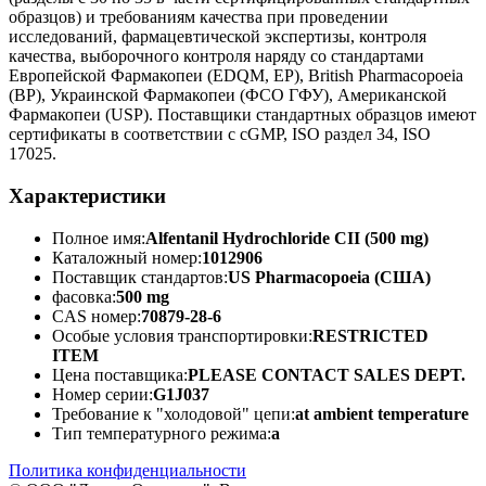
образцов) и требованиям качества при проведении
исследований, фармацевтической экспертизы, контроля
качества, выборочного контроля наряду со стандартами
Европейской Фармакопеи (EDQM, EP), British Pharmacopoeia
(BP), Украинской Фармакопеи (ФСО ГФУ), Американской
Фармакопеи (USP). Поставщики стандартных образцов имеют
сертификаты в соответствии с cGMP, ISO раздел 34, ISO
17025.
Характеристики
Полное имя:
Alfentanil Hydrochloride CII (500 mg)
Каталожный номер:
1012906
Поставщик стандартов:
US Pharmacopoeia (США)
фасовка:
500 mg
CAS номер:
70879-28-6
Особые условия транспортировки:
RESTRICTED
ITEM
Цена поставщика:
PLEASE CONTACT SALES DEPT.
Номер серии:
G1J037
Требование к "холодовой" цепи:
at ambient temperature
Тип температурного режима:
a
Политика конфиденциальности