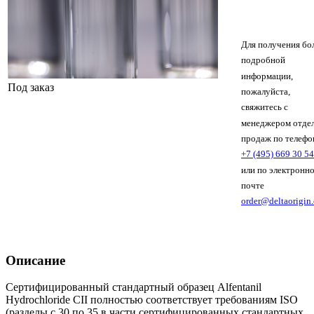
Для получения бо
подробной
информации,
Под заказ
пожалуйста,
свяжитесь с
менеджером отде
продаж по телефо
+7 (495) 669 30 54
или по электронн
почте
order@deltaorigin
Описание
Сертифицированный стандартный образец Alfentanil
Hydrochloride CII полностью соответствует требованиям ISO
(разделы с 30 по 35 в части сертифицированных стандартных