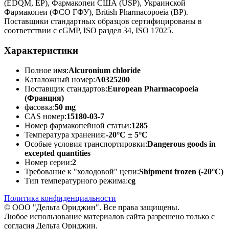
(EDQM, EP), Фармакопеи США (USP), Украинской
Фармакопеи (ФСО ГФУ), British Pharmacopoeia (BP).
Поставщики стандартных образцов сертифицированы в
соответствии с cGMP, ISO раздел 34, ISO 17025.
Характеристики
Полное имя:
Alcuronium chloride
Каталожный номер:
A0325200
Поставщик стандартов:
European Pharmacopoeia
(Франция)
фасовка:
50 mg
CAS номер:
15180-03-7
Номер фармакопейной статьи:
1285
Температура хранения:
-20°C ± 5°C
Особые условия транспортировки:
Dangerous goods in
excepted quantities
Номер серии:
2
Требование к "холодовой" цепи:
Shipment frozen (-20°C)
Тип температурного режима:
cg
Политика конфиденциальности
© ООО "Дельта Ориджин". Все права защищены.
Любое использование материалов сайта разрешено только с
согласия Дельта Ориджин.