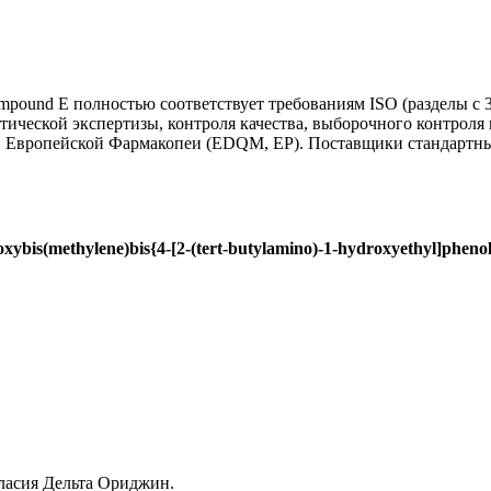
mpound E полностью соответствует требованиям ISO (разделы с 
тической экспертизы, контроля качества, выборочного контроля 
вропейской Фармакопеи (EDQM, EP). Поставщики стандартных 
xybis(methylene)bis{4-[2-(tert-butylamino)-1-hydroxyethyl]phenol}
гласия Дельта Ориджин.