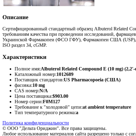
Описание
Сертифицированный стандартный образец Albuterol Related Co
требованиям качества при проведении исследований, фармацев
Украинской Фармакопеи (ФСО ГФУ), Фармакопеи США (USP), Е
ISO раздел 34, cGMP.
Характеристики
Полное имя:
Albuterol Related Compound E (10 mg) (2,2'-o
Каталожный номер:
1012689
Поставщик стандартов:
US Pharmacopoeia (США)
фасовка:
10 mg
CAS номер:
N/A
Цена поставщика:
$903.00
Номер серии:
F0M127
Требование к "холодовой" цепи:
at ambient temperature
Тип температурного режима:
a
Политика конфиденциальности
© ООО "Дельта Ориджин". Все права защищены.
Любое использование материалов сайта разрешено только с со