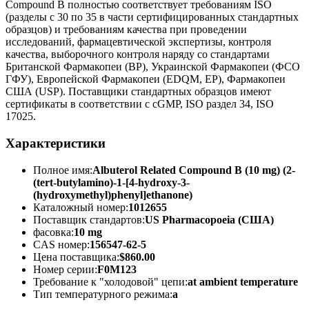
Compound B полностью соответствует требованиям ISO
(разделы с 30 по 35 в части сертифицированных стандартных
образцов) и требованиям качества при проведении
исследований, фармацевтической экспертизы, контроля
качества, выборочного контроля наряду со стандартами
Британской Фармакопеи (BP), Украинской Фармакопеи (ФСО
ГФУ), Европейской Фармакопеи (EDQM, EP), Фармакопеи
США (USP). Поставщики стандартных образцов имеют
сертификаты в соответствии с cGMP, ISO раздел 34, ISO
17025.
Характеристики
Полное имя:
Albuterol Related Compound B (10 mg) (2-
(tert-butylamino)-1-[4-hydroxy-3-
(hydroxymethyl)phenyl]ethanone)
Каталожный номер:
1012655
Поставщик стандартов:
US Pharmacopoeia (США)
фасовка:
10 mg
CAS номер:
156547-62-5
Цена поставщика:
$860.00
Номер серии:
F0M123
Требование к "холодовой" цепи:
at ambient temperature
Тип температурного режима:
a