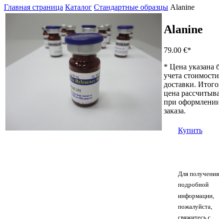
Главная страница
Каталог
Стандартные образцы
Alanine
Alanine
79.00 €
*
* Цена указана 
учета стоимости
доставки. Итого
цена рассчитыва
при оформлени
заказа.
Купить
Для получения
подробной
информации,
пожалуйста,
свяжитесь с