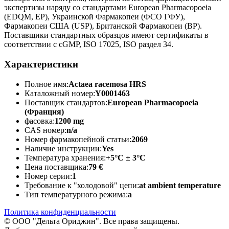
экспертизы наряду со стандартами European Pharmacopoeia
(EDQM, EP), Украинской Фармакопеи (ФСО ГФУ),
Фармакопеи США (USP), Британской Фармакопеи (BP).
Поставщики стандартных образцов имеют сертификаты в
соответствии с cGMP, ISO 17025, ISO раздел 34.
Характеристики
Полное имя:
Actaea racemosa HRS
Каталожный номер:
Y0001463
Поставщик стандартов:
European Pharmacopoeia
(Франция)
фасовка:
1200 mg
CAS номер:
n/a
Номер фармакопейной статьи:
2069
Наличие инструкции:
Yes
Температура хранения:
+5°C ± 3°C
Цена поставщика:
79 €
Номер серии:
1
Требование к "холодовой" цепи:
at ambient temperature
Тип температурного режима:
a
Политика конфиденциальности
© ООО "Дельта Ориджин". Все права защищены.