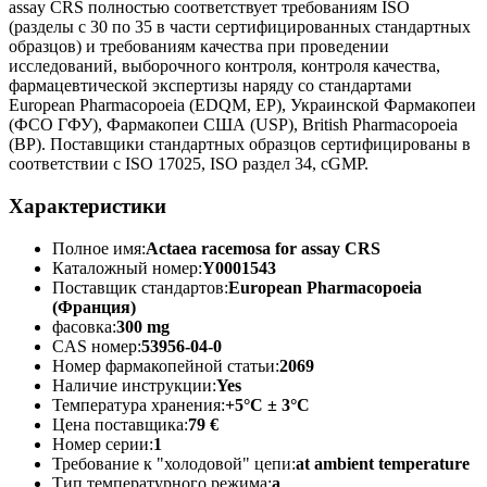
assay CRS полностью соответствует требованиям ISO
(разделы с 30 по 35 в части сертифицированных стандартных
образцов) и требованиям качества при проведении
исследований, выборочного контроля, контроля качества,
фармацевтической экспертизы наряду со стандартами
European Pharmacopoeia (EDQM, EP), Украинской Фармакопеи
(ФСО ГФУ), Фармакопеи США (USP), British Pharmacopoeia
(BP). Поставщики стандартных образцов сертифицированы в
соответствии с ISO 17025, ISO раздел 34, cGMP.
Характеристики
Полное имя:
Actaea racemosa for assay CRS
Каталожный номер:
Y0001543
Поставщик стандартов:
European Pharmacopoeia
(Франция)
фасовка:
300 mg
CAS номер:
53956-04-0
Номер фармакопейной статьи:
2069
Наличие инструкции:
Yes
Температура хранения:
+5°C ± 3°C
Цена поставщика:
79 €
Номер серии:
1
Требование к "холодовой" цепи:
at ambient temperature
Тип температурного режима:
a