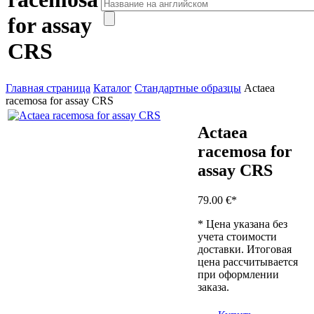
for assay
CRS
Главная страница
Каталог
Стандартные образцы
Actaea
racemosa for assay CRS
Actaea
racemosa for
assay CRS
79.00 €
*
* Цена указана без
учета стоимости
доставки. Итоговая
цена рассчитывается
при оформлении
заказа.