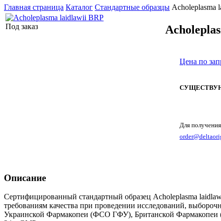
Главная страница
Каталог
Стандартные образцы
Acholeplasma l
Под заказ
Acholeplas
Цена по зап
СУЩЕСТВУЮ
Для получения
order@deltaori
Описание
Сертифицированный стандартный образец Acholeplasma laidlawi
требованиям качества при проведении исследований, выборочно
Украинской Фармакопеи (ФСО ГФУ), Британской Фармакопеи (B