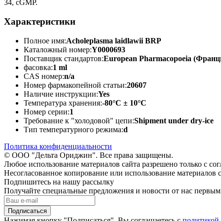
34, cGMP.
Характеристики
Полное имя:
Acholeplasma laidlawii BRP
Каталожный номер:
Y0000693
Поставщик стандартов:
European Pharmacopoeia (Франц
фасовка:
1 ml
CAS номер:
n/a
Номер фармакопейной статьи:
20607
Наличие инструкции:
Yes
Температура хранения:
-80°C ± 10°C
Номер серии:
1
Требование к "холодовой" цепи:
Shipment under dry-ice
Тип температурного режима:
d
Политика конфиденциальности
© ООО "Дельта Ориджин". Все права защищены.
Любое использование материалов сайта разрешено только с со
Несогласованное копирование или использование материалов с
Подпишитесь на нашу рассылку
Получайте специальные предложения и новости от нас первы
Подписаться
Нажимая кнопку "Подписаться", Вы соглашаетесь с
политикой