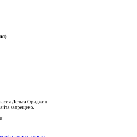
ия)
гласия Дельта Ориджин.
айта запрещено.
ми
 конфиденциальности