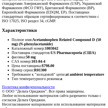
стандартами Американской Фармакопеи (USP), Украинской
Фармакопеи (ФСО ГФУ), Британской Фармакопеи (BP),
Европейской Фармакопеи (EDQM, EP). Поставщики
стандартных образцов сертифицированы в соответствии с
ISO 17025, ISO раздел 34, cGMP.
Характеристики
Полное имя:
Acetaminophen Related Compound D (50
mg) (N-phenylacetamide)
Каталожный номер:
1003042
Поставщик стандартов:
US Pharmacopoeia (США)
фасовка:
50 mg
CAS номер:
103-84-4
Цена поставщика:
$798.00
Номер серии:
R01300
Требование к "холодовой" цепи:
at ambient temperature
Тип температурного режима:
a
Политика конфиденциальности
© ООО "Дельта Ориджин". Все права защищены.
Любое использование материалов сайта разрешено только с
согласия Дельта Ориджин.
Несогласованное копирование или использование материалов