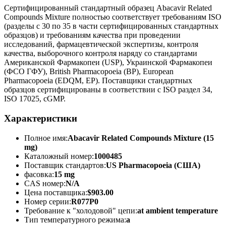
Сертифицированный стандартный образец Abacavir Related
Compounds Mixture полностью соответствует требованиям ISO
(разделы с 30 по 35 в части сертифицированных стандартных
образцов) и требованиям качества при проведении
исследований, фармацевтической экспертизы, контроля
качества, выборочного контроля наряду со стандартами
Американской Фармакопеи (USP), Украинской Фармакопеи
(ФСО ГФУ), British Pharmacopoeia (BP), European
Pharmacopoeia (EDQM, EP). Поставщики стандартных
образцов сертифицированы в соответствии с ISO раздел 34,
ISO 17025, cGMP.
Характеристики
Полное имя:
Abacavir Related Compounds Mixture (15
mg)
Каталожный номер:
1000485
Поставщик стандартов:
US Pharmacopoeia (США)
фасовка:
15 mg
CAS номер:
N/A
Цена поставщика:
$903.00
Номер серии:
R077P0
Требование к "холодовой" цепи:
at ambient temperature
Тип температурного режима:
a