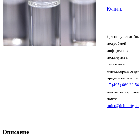
Купить
Для получения бо
подробной
информации,
пожалуйста,
свяжитесь с
менеджером отде
продаж по телефо
+7 (495) 669 30 54
или по электронн
почте
order@deltaorigin
Описание